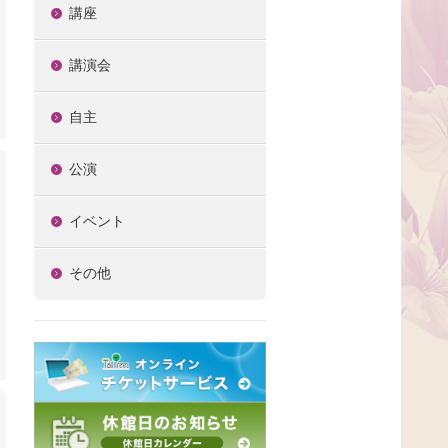
講座
講演会
自主
公演
イベント
その他