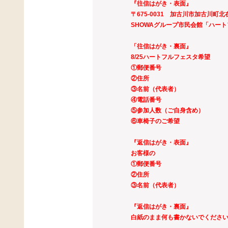
『往信はがき・表面』
〒675-0031 加古川市加古川町北
SHOWAグループ市民会館「ハー
「往信はがき・裏面』
8/25ハートフルフェスタ希望
①郵便番号
②住所
③名前（代表者）
④電話番号
⑤参加人数（ご自身含め）
⑥車椅子のご希望
『返信はがき・表面』
お客様の
①郵便番号
②住所
③名前（代表者）
『返信はがき・裏面』
白紙のまま何も書かないでくださ