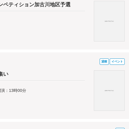
コンペティション加古川地区予選
貸館
イベント
集い
開演：13時00分