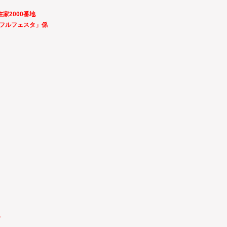
在家2000番地
トフルフェスタ」係
い