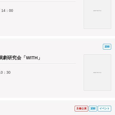
 14：00
貸館
演劇研究会「WITH」
10：30
主催公演
貸館
イベント