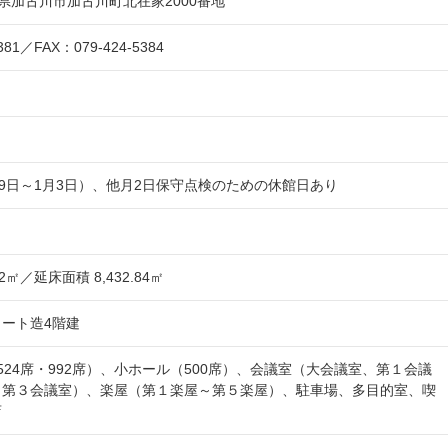
 兵庫県加古川市加古川町北在家2000番地
381／FAX：079-424-5384
29日～1月3日）、他月2日保守点検のための休館日あり
12㎡／延床面積 8,432.84㎡
ート造4階建
524席・992席）、小ホール（500席）、会議室（大会議室、第１会議
、第３会議室）、楽屋（第１楽屋～第５楽屋）、駐車場、多目的室、喫
店