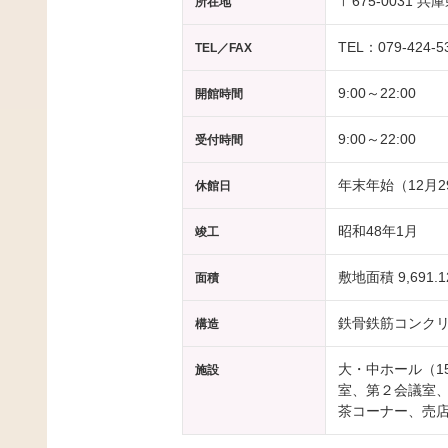
〒675-0031
所在地
TEL：079-424-5
TEL／FAX
9:00～22:00
開館時間
9:00～22:00
受付時間
年末年始（12月
休館日
昭和48年1月
竣工
敷地面積 9,691.
面積
鉄骨鉄筋コンクリ
構造
大・中ホール（1
施設
室、第２会議室
茶コーナー、売