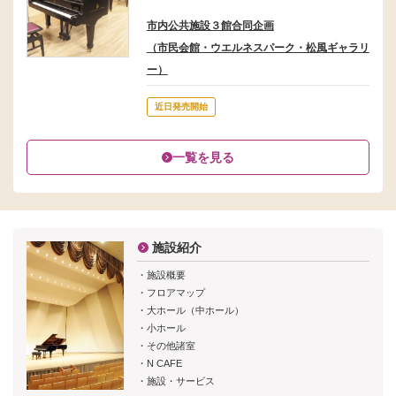
市内公共施設３館合同企画
（市民会館・ウエルネスパーク・松風ギャラリ
ー）
近日発売開始
一覧を見る
施設紹介
施設概要
フロアマップ
大ホール（中ホール）
小ホール
その他諸室
N CAFE
施設・サービス