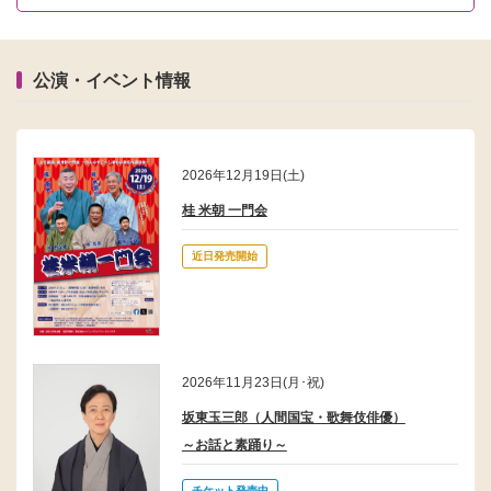
2026/02/04
お知らせ
『初心者のための金継ぎ講座』 受講料変更のお知らせ
公演・イベント情報
2026/01/09
お知らせ
初心者のための金継ぎ講座 申込み方法変更のお知らせ
2025/10/26
お知らせ
2026年12月19日(土)
【チケットご購入の前に】座席選択について
桂 米朝 一門会
2025/02/25
お知らせ
近日発売開始
１階平面図・小ホール図をご活用ください
2024/11/05
お知らせ
加古川市民会館は2024年4月からネーミングライツ（命名権）を導入
しています。
2026年11月23日(月･祝)
2019/05/23
お知らせ
坂東玉三郎（人間国宝・歌舞伎俳優）
オンラインチケットサービスでの友の会特典のご利用について
～お話と素踊り～
チケット発売中