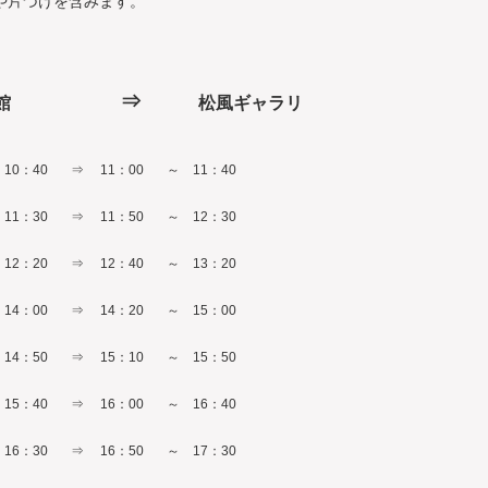
や片づけを含みます。
⇒
市民会館
松風ギャラリ
10：40
⇒
11：00
～
11：40
11：30
⇒
11：50
～
12：30
12：20
⇒
12：40
～
13：20
14：00
⇒
14：20
～
15：00
14：50
⇒
15：10
～
15：50
15：40
⇒
16：00
～
16：40
16：30
⇒
16：50
～
17：30