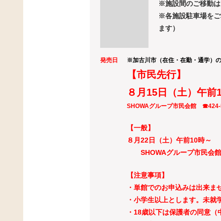
※施設間のご移動は
※各施設駐車場をご
ます）
発売日
※加古川市（在住・在勤・通学）
【市民先行】
８月15日（土）午前
SHOWAグループ市民会館 ☎424‐
【一般】
８月22日（土）午前10時～
SHOWAグループ市民会館 ☎
【注意事項】
・単館でのお申込みは出来ま
・小学生以上とします。未就
・18歳以下は保護者の同意（