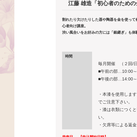
江藤 雄造「初心者のため
割れたり欠けたりした器や陶器を金を使って
心者向け講座。
渋い風合いをお好みの方には「銀継ぎ」も体
時間
毎月開催 （２回/
■午前の部…10:00～1
■午後の部…14:00～1
・本漆を使用します
でご注意下さい。
・漆は衣類につくと
い。
・欠席等による返金