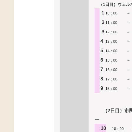
（1日目）ウェル
１
10：00
～
２
11：00
～
３
12：00
～
4
13：00
～
5
14：00
～
6
15：00
～
7
16：00
～
8
17：00
～
9
18：00
～
（2日
ー
10
10：00