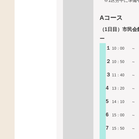
※1区分中に準備
Aコース
（1日目）
ー
１
10：00
～
２
10：50
～
３
11：40
～
4
13：20
～
5
14：10
～
6
15：00
～
7
15：50
～