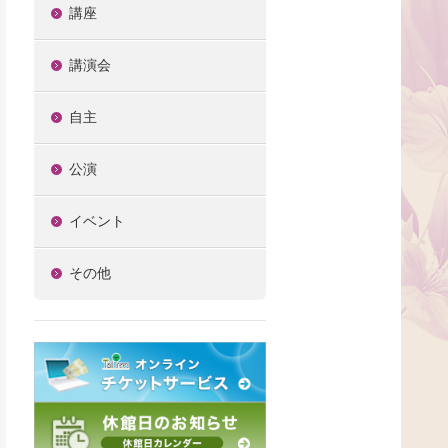
講座
講演会
自主
公演
イベント
その他