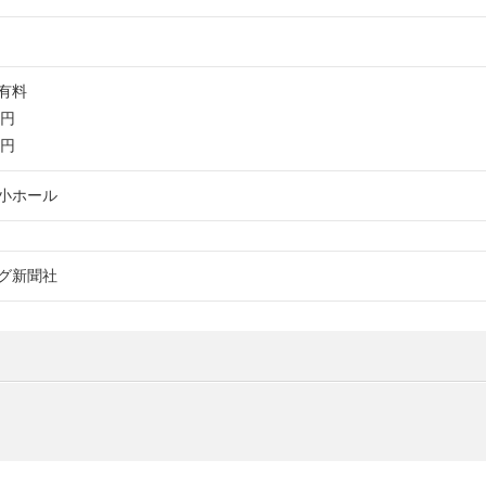
有料
0円
0円
小ホール
グ新聞社