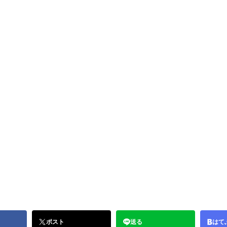
ポスト
送る
はて